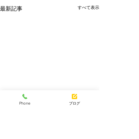
すべて表示
最新記事
テスト対策継続中
前期期末テスト
Phone
ブログ
今期は定期テストがある学
本日、当塾に通う
校、ない学校、回数が減った
の前期期末テスト
コメント
学校が混在しています。 それ
しました。 共栄
に伴い、各学校の生徒のテス
緑南中・音更中・